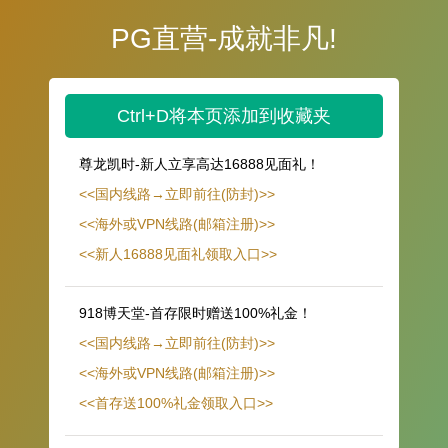
PG直营-成就非凡!
Ctrl+D将本页添加到收藏夹
尊龙凯时-新人立享高达16888见面礼！
<<国内线路→立即前往(防封)>>
<<海外或VPN线路(邮箱注册)>>
<<新人16888见面礼领取入口>>
918博天堂-首存限时赠送100%礼金！
<<国内线路→立即前往(防封)>>
<<海外或VPN线路(邮箱注册)>>
<<首存送100%礼金领取入口>>